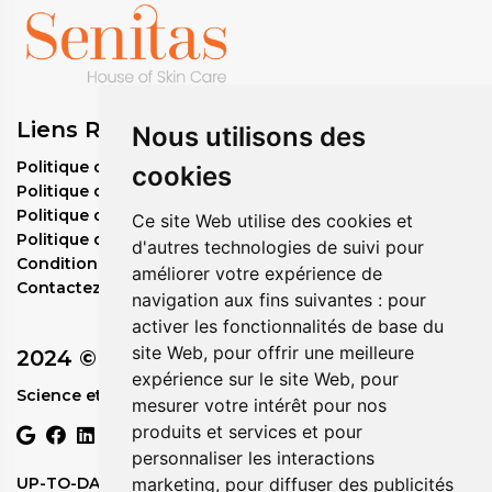
Liens Rapides
Nous utilisons des
Politique de commande en gros
cookies
Politique de confidentialité
Politique de remboursement
Ce site Web utilise des cookies et
Politique d'expédition
d'autres technologies de suivi pour
Conditions de service
améliorer votre expérience de
Contactez-nous
navigation aux fins suivantes :
pour
activer les fonctionnalités de base du
site Web
,
pour offrir une meilleure
2024 © Circadia
expérience sur le site Web
,
pour
Science et Nature en Parfaite Harmonie.
mesurer votre intérêt pour nos
produits et services et pour
personnaliser les interactions
marketing
,
pour diffuser des publicités
UP-TO-DATE WebDesign