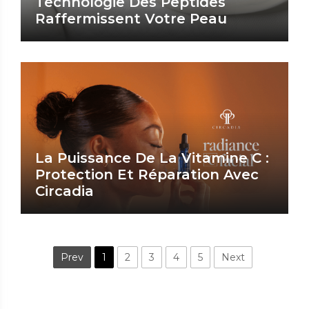
Technologie Des Peptides
Raffermissent Votre Peau
La Puissance De La Vitamine C :
Protection Et Réparation Avec
Circadia
Prev
1
2
3
4
5
Next