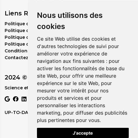
Liens Rapides
Nous utilisons des
Politique de commande en gros
cookies
Politique de confidentialité
Politique de remboursement
Ce site Web utilise des cookies et
Politique d'expédition
d'autres technologies de suivi pour
Conditions de service
améliorer votre expérience de
Contactez-nous
navigation aux fins suivantes :
pour
activer les fonctionnalités de base du
site Web
,
pour offrir une meilleure
2024 © Circadia
expérience sur le site Web
,
pour
Science et Nature en Parfaite Harmonie.
mesurer votre intérêt pour nos
produits et services et pour
personnaliser les interactions
marketing
,
pour diffuser des publicités
UP-TO-DATE WebDesign
plus pertinentes pour vous
.
J'accepte